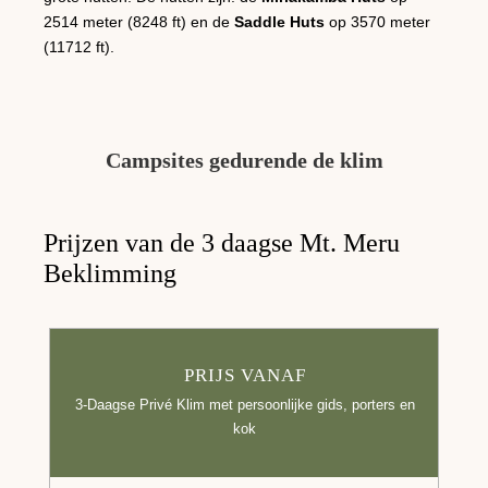
2514 meter (8248 ft) en de
Saddle Huts
op 3570 meter
(11712 ft).
Campsites gedurende de klim
Prijzen van de 3 daagse Mt. Meru
Beklimming
PRIJS VANAF
3-Daagse Privé Klim met persoonlijke gids, porters en
kok