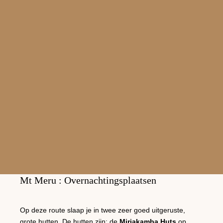
loop je tot en met de top!
Op de top geniet je van het adembenemende uitzicht, van
de zon die opkomt boven de Kilimanjaro. Ook heb je een
fantastisch uitzicht op de krater van de Meru met zijn
steile wanden. YOU MADE IT!
Na de top begin je aan de afdaling door het weideland,
weer terug naar beneden. Dit geeft goede kansen om
wilde dieren te spotten. Deze route biedt een prachtig
uitzicht op de Meru krater en de vlaktes van het Nationaal
Park. Tegen de late ochtend bereik je de Momella Gate.
Mt Meru : Overnachtingsplaatsen
Op deze route slaap je in twee zeer goed uitgeruste,
grote hutten. De hutten zijn: de
Miriakamba Huts
op