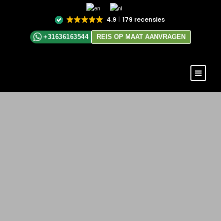
4.9
179 recensies
+31636163544
REIS OP MAAT AANVRAGEN