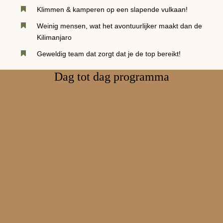
Klimmen & kamperen op een slapende vulkaan!
Weinig mensen, wat het avontuurlijker maakt dan de
Kilimanjaro
Geweldig team dat zorgt dat je de top bereikt!
Dag tot dag programma
DAG 1 - Bereik 2500m - 4-6uur - Stijging 1000m
Mt meru : Momella Gate -
Miriakamba Hut
De dag begint met een transfer naar Momella gate op
1500 meter. Na registratie bij de gate begint de tocht. Mt
Meru ligt in het midden van Arusha National Park,
hierdoor start de trekking als een wandelsafari. Tijdens