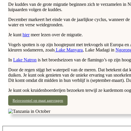
De kuddes van de grote migratie beginnen zich te verzamelen in Ndu
luipaarden volgen de kuddes.
December markeert het einde van de jaarlijkse cyclus, wanneer de 
water en verse weidegronden.
Je kunt
hier
meer lezen over de migratie.
Vogels spotten is op zijn hoogtepunt met trekvogels uit Europa en
kleuren sodameren, zoals
Lake Manyara
, Lake Madagi in
Ngoron
In
Lake Natron
is het broedseizoen van de flamingo’s op zijn hoog
Door de regen stijgt het waterpeil van de meren. Dat betekent da
duiken. Je kunt ook genieten van de unieke ervaring van snorkele
Dit komt omdat dit midden in hun verblijf is (september-maart). Dat
Je kunt ook kruidenboerderijen bezoeken terwijl ze kardemom oo
Reisvoorstel op maat aanvragen