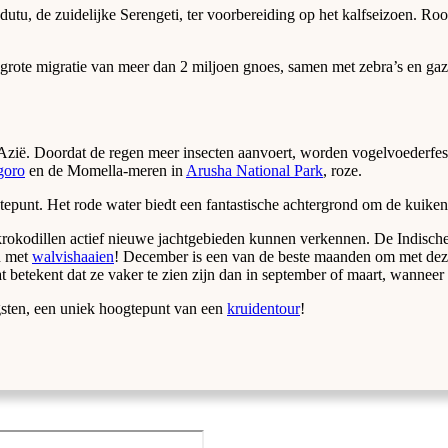
tu, de zuidelijke Serengeti, ter voorbereiding op het kalfseizoen. Roof
grote migratie van meer dan 2 miljoen gnoes, samen met zebra’s en gaz
 Azië. Doordat de regen meer insecten aanvoert, worden vogelvoederfesti
goro
en de Momella-meren in
Arusha National Park
, roze.
tepunt. Het rode water biedt een fantastische achtergrond om de kuikens
t krokodillen actief nieuwe jachtgebieden kunnen verkennen. De Indis
n met
walvishaaien
! December is een van de beste maanden om met deze 
 betekent dat ze vaker te zien zijn dan in september of maart, wanneer 
gsten, een uniek hoogtepunt van een
kruidentour
!