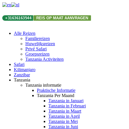
+31636163544
REIS OP MAAT AANVRAGEN
Alle Reizen
Familiereizen
Huwelijksreizen
Privé Safari
Groepsreizen
Tanzania Activiteiten
Safari
Kilimanjaro
Zanzibar
Tanzania
Tanzania informatie
Praktische Informatie
Tanzania Per Maand
Tanzania in Januari
Tanzania in Februari
Tanzania in Maart
Tanzania in April
Tanzania in Mei
Tanzania in Juni