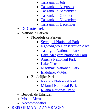
Tanzania in Juli
Tanzania in Augustus
Tanzania in September
Tanzania in Oktober
Tanzania in November
Tanzania in December
De Grote Trek
Nationale Parken
Noordelijke Parken
Serengeti Nationaal Park
Ngorongoro Conservation Area
Tarangire Nationaal Park
Lake Manyara Nationaal Park
Arusha Nationaal Park
Lake Natron
Mkomazi Nationaal Park
Enduimet WMA
Zuidelijke Parken
Nyerere Nationaal Park
Mikumi Nationaal Park
Ruaha Nationaal Park
Bezoek de Eilanden
Mount Meru
Accommodaties
REIS OP MAAT AANVRAGEN