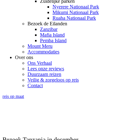
Zuidelijke parken
Nyerere Nationaal Park
Mikumi Nationaal Park
Ruaha Nationaal Park
Bezoek de Eilanden
Zanzibar
Mafia Island
Pemba Island
Mount Meru
Accommodaties
Over ons
Ons Verhaal
Lees onze reviews
Duurzaam reizen
Veilig & zorgeloos op reis
Contact
reis op maat
TANZANIA IN DECEMBE
Geniet van je vakantie en de feestdagen in Tanzania
Bezoek Tanzania in december