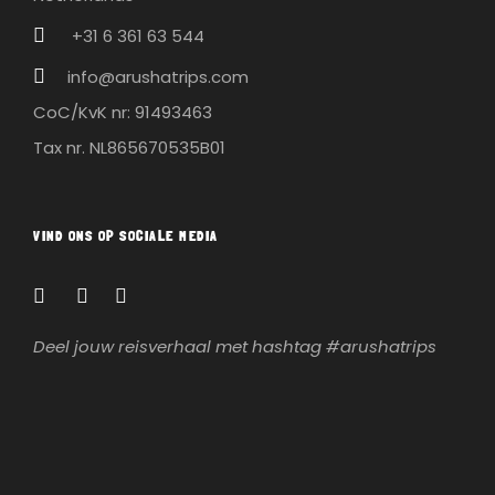
+31 6 361 63 544
info@arushatrips.com
CoC/KvK nr: 91493463
Tax nr. NL865670535B01
VIND ONS OP SOCIALE MEDIA
Deel jouw reisverhaal met hashtag #arushatrips