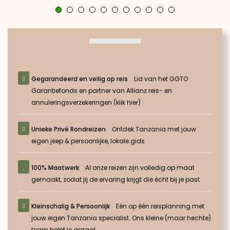
Gegarandeerd en veilig op reis
Lid van het GGTO
Garantiefonds en partner van Allianz reis- en
annuleringsverzekeringen (klik hier)
Unieke Privé Rondreizen
Ontdek Tanzania met jouw
eigen jeep & persoonlijke, lokale gids
100% Maatwerk
Al onze reizen zijn volledig op maat
gemaakt, zodat jij de ervaring krijgt die écht bij je past
Kleinschalig & Persoonlijk
Eén op één reisplanning met
jouw eigen Tanzania specialist. Ons kleine (maar hechte)
team helpt je graag!