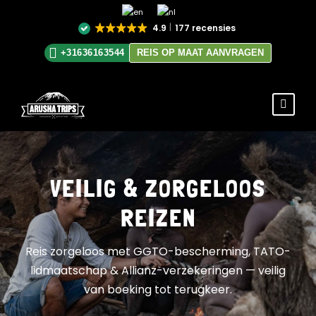
4.9
177 recensies
+31636163544
REIS OP MAAT AANVRAGEN
VEILIG & ZORGELOOS
REIZEN
Reis zorgeloos met GGTO-bescherming, TATO-
lidmaatschap & Allianz-verzekeringen — veilig
van boeking tot terugkeer.