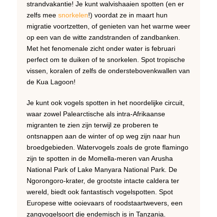
strandvakantie! Je kunt walvishaaien spotten (en er
zelfs mee
snorkelen
!) voordat ze in maart hun
migratie voortzetten, of genieten van het warme weer
op een van de witte zandstranden of zandbanken.
Met het fenomenale zicht onder water is februari
perfect om te duiken of te snorkelen. Spot tropische
vissen, koralen of zelfs de onderstebovenkwallen van
de Kua Lagoon!
Je kunt ook vogels spotten in het noordelijke circuit,
waar zowel Palearctische als intra-Afrikaanse
migranten te zien zijn terwijl ze proberen te
ontsnappen aan de winter of op weg zijn naar hun
broedgebieden. Watervogels zoals de grote flamingo
zijn te spotten in de Momella-meren van Arusha
National Park of Lake Manyara National Park. De
Ngorongoro-krater, de grootste intacte caldera ter
wereld, biedt ook fantastisch vogelspotten. Spot
Europese witte ooievaars of roodstaartwevers, een
zangvogelsoort die endemisch is in Tanzania.