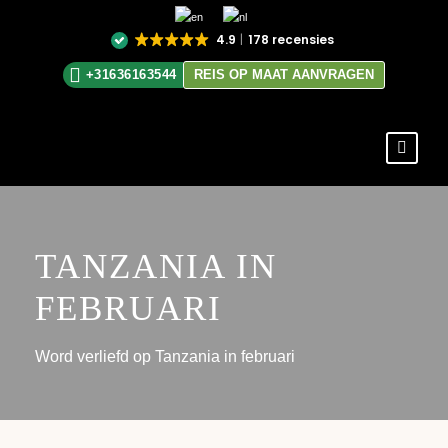
4.9
178 recensies
+31636163544
REIS OP MAAT AANVRAGEN
TANZANIA IN
FEBRUARI
Word verliefd op Tanzania in februari