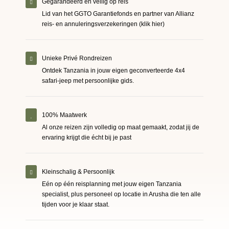
Gegarandeerd en veilig op reis
Lid van het GGTO Garantiefonds en partner van Allianz
reis- en annuleringsverzekeringen (klik hier)
Unieke Privé Rondreizen
Ontdek Tanzania in jouw eigen geconverteerde 4x4
safari-jeep met persoonlijke gids.
100% Maatwerk
Al onze reizen zijn volledig op maat gemaakt, zodat jij de
ervaring krijgt die écht bij je past
Kleinschalig & Persoonlijk
Eén op één reisplanning met jouw eigen Tanzania
specialist, plus personeel op locatie in Arusha die ten alle
tijden voor je klaar staat.