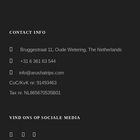
CONTACT INFO
Bruggestraat 11, Oude Wetering, The Netherlands
+31 6 361 63 544
info@arushatrips.com
CoC/KvK nr: 91493463
Tax nr. NL865670535B01
VIND ONS OP SOCIALE MEDIA