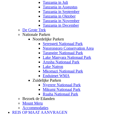
Tanzania in Juli
Tanzania in Augustus
Tanzania in September
Tanzania in Oktober
Tanzania in November
Tanzania in December
De Grote Trek
Nationale Parken
Noordelijke Parken
Serengeti Nationaal Park
Ngorongoro Conservation Area
Tarangire Nationaal Park
Lake Manyara Nationaal Park
Arusha Nationaal Park
Lake Natron
Mkomazi Nationaal Park
Enduimet WMA
Zuidelijke Parken
Nyerere Nationaal Park
Mikumi Nationaal Park
Ruaha Nationaal Park
Bezoek de Eilanden
Mount Meru
Accommodaties
REIS OP MAAT AANVRAGEN