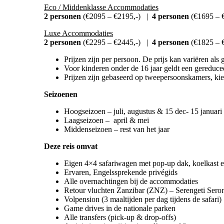
Eco / Middenklasse Accommodaties
2 personen
(€2095 – €2195,-) |
4 personen
(€1695 – 
Luxe Accommodaties
2 personen
(€2295 – €2445,-) |
4 personen
(€1825 – 
Prijzen zijn per persoon. De prijs kan variëren al
Voor kinderen onder de 16 jaar geldt een gereducee
Prijzen zijn gebaseerd op tweepersoonskamers, kie
Seizoenen
Hoogseizoen – juli, augustus & 15 dec- 15 januari
Laagseizoen – april & mei
Middenseizoen – rest van het jaar
Deze reis omvat
Eigen 4×4 safariwagen met pop-up dak, koelkast e
Ervaren, Engelssprekende privégids
Alle overnachtingen bij de accommodaties
Retour vluchten Zanzibar (ZNZ) – Serengeti Ser
Volpension (3 maaltijden per dag tijdens de safari)
Game drives in de nationale parken
Alle transfers (pick-up & drop-offs)