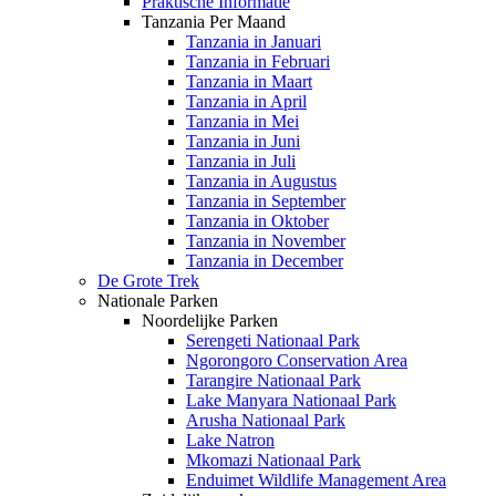
Praktische Informatie
Tanzania Per Maand
Tanzania in Januari
Tanzania in Februari
Tanzania in Maart
Tanzania in April
Tanzania in Mei
Tanzania in Juni
Tanzania in Juli
Tanzania in Augustus
Tanzania in September
Tanzania in Oktober
Tanzania in November
Tanzania in December
De Grote Trek
Nationale Parken
Noordelijke Parken
Serengeti Nationaal Park
Ngorongoro Conservation Area
Tarangire Nationaal Park
Lake Manyara Nationaal Park
Arusha Nationaal Park
Lake Natron
Mkomazi Nationaal Park
Enduimet Wildlife Management Area