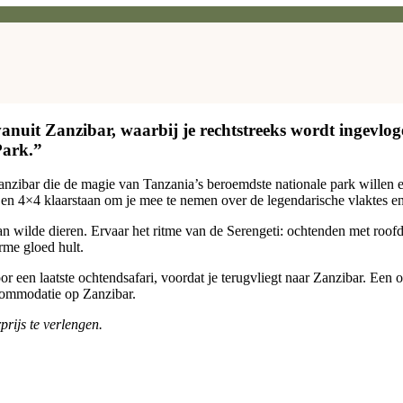
vanuit Zanzibar, waarbij je rechtstreeks wordt ingevlo
Park.”
 Zanzibar die de magie van Tanzania’s beroemdste nationale park willen er
s en 4×4 klaarstaan om je mee te nemen over de legendarische vlaktes en
ilde dieren. Ervaar het ritme van de Serengeti: ochtenden met roofdi
rme gloed hult.
 een laatste ochtendsafari, voordat je terugvliegt naar Zanzibar. Een onc
ccommodatie op Zanzibar.
prijs te verlengen.