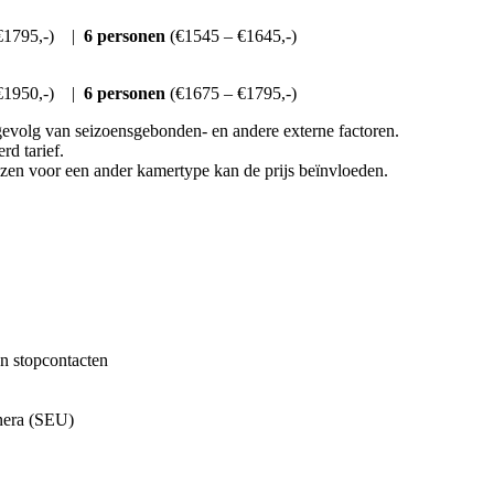
€1795,-) |
6 personen
(€1545 – €1645,-)
€1950,-) |
6 personen
(€1675 – €1795,-)
s gevolg van seizoensgebonden- en andere externe factoren.
rd tarief.
zen voor een ander kamertype kan de prijs beïnvloeden.
n stopcontacten
onera (SEU)