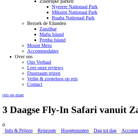
Zuidelijke parken
Nyerere Nationaal Park
Mikumi Nationaal Park
Ruaha Nationaal Park
Bezoek de Eilanden
Zanzibar
Mafia Island
Pemba Island
Mount Meru
Accommodaties
Over ons
Ons Verhaal
Lees onze reviews
Duurzaam reizen
Veilig & zorgeloos op reis
Contact
reis op maat
3 Daagse Fly-In Safari vanuit Z
0
Info & Prijzen
Reisroute
Hoogtepunten
Dag tot dag
Accomm