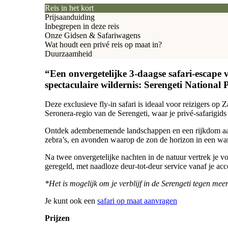
Reis in het kort
Prijsaanduiding
Inbegrepen in deze reis
Onze Gidsen & Safariwagens
Wat houdt een privé reis op maat in?
Duurzaamheid
“Een onvergetelijke 3-daagse safari-escape 
spectaculaire wildernis: Serengeti National 
Deze exclusieve fly-in safari is ideaal voor reizigers op
Seronera-regio van de Serengeti, waar je privé-safarigid
Ontdek adembenemende landschappen en een rijkdom aan w
zebra’s, en avonden waarop de zon de horizon in een wa
Na twee onvergetelijke nachten in de natuur vertrek je voor
geregeld, met naadloze deur-tot-deur service vanaf je a
*Het is mogelijk om je verblijf in de Serengeti tegen meer
Je kunt ook een
safari op maat aanvragen
Prijzen