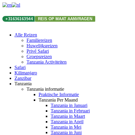
+31636163544
REIS OP MAAT AANVRAGEN
Alle Reizen
Familiereizen
Huwelijksreizen
Privé Safari
Groepsreizen
Tanzania Activiteiten
Safari
Kilimanjaro
Zanzibar
Tanzania
Tanzania informatie
Praktische Informatie
Tanzania Per Maand
Tanzania in Januari
Tanzania in Februari
Tanzania in Maart
Tanzania in April
Tanzania in Mei
Tanzania in Juni