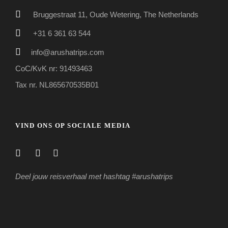
Bruggestraat 11, Oude Wetering, The Netherlands
+31 6 361 63 544
info@arushatrips.com
CoC/KvK nr: 91493463
Tax nr. NL865670535B01
VIND ONS OP SOCIALE MEDIA
Deel jouw reisverhaal met hashtag #arushatrips