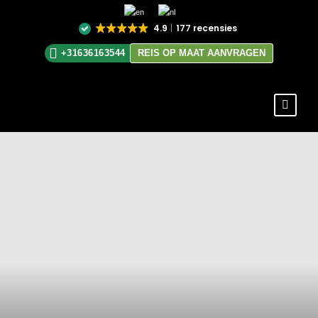
4.9
177 recensies
+31636163544
REIS OP MAAT AANVRAGEN