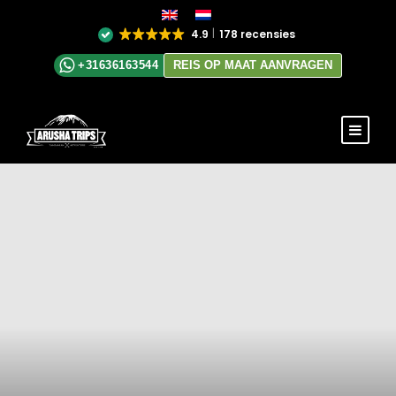
4.9
178 recensies
+31636163544
REIS OP MAAT AANVRAGEN