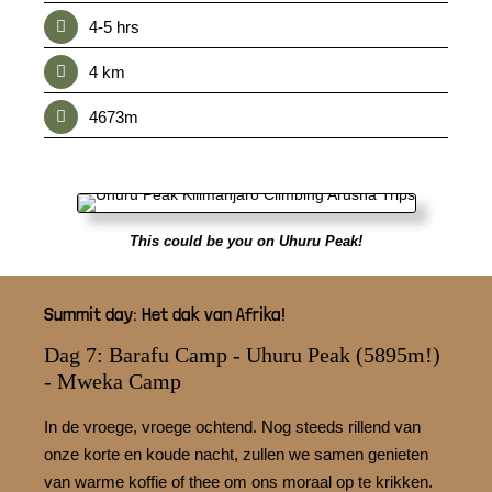
4-5 hrs
4 km
4673m
This could be you on Uhuru Peak!
Summit day: Het dak van Afrika!
Dag 7: Barafu Camp - Uhuru Peak (5895m!)
- Mweka Camp
In de vroege, vroege ochtend. Nog steeds rillend van
onze korte en koude nacht, zullen we samen genieten
van warme koffie of thee om ons moraal op te krikken.