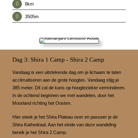
8km
3505m
Dag 3: Shira 1 Camp - Shira 2 Camp
Vandaag is een uitstekende dag om je lichaam te laten
acclimatiseren aan de grote hoogtes. Vandaag stijg je
385 meter. Dit zal de kans op hoogteziekte verminderen.
In de ochtend beginnen we met wandelen, door het
Moorland richting het Oosten.
Hier steek je het Shira Plateau over en passeer je de
Shira Kathedraal. Aan het einde van deze wandeling
bereik je het Shira 2 Camp.