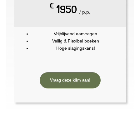
€
1950
/ p.p.
Vrijblijvend aanvragen
Veilig & Flexibel boeken
Hoge slagingskans!
Vraag deze klim aan!