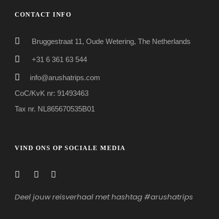
CONTACT INFO
Bruggestraat 11, Oude Wetering, The Netherlands
+31 6 361 63 544
info@arushatrips.com
CoC/KvK nr: 91493463
Tax nr. NL865670535B01
VIND ONS OP SOCIALE MEDIA
Deel jouw reisverhaal met hashtag #arushatrips