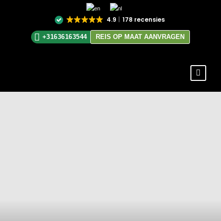
4.9
178 recensies
+31636163544
REIS OP MAAT AANVRAGEN