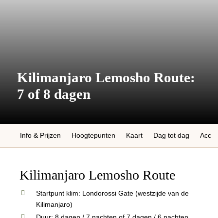
Kilimanjaro Lemosho Route:
7 of 8 dagen
Info & Prijzen
Hoogtepunten
Kaart
Dag tot dag
Acco
Kilimanjaro Lemosho Route
Startpunt klim: Londorossi Gate (westzijde van de
Kilimanjaro)
Duur: 8 dagen / 7 nachten of 7 dagen / 6 nachten