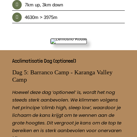
7km up, 3km down
4630m > 3975m
Acclimatisatie Dag (optioneel)
Dag 5: Barranco Camp - Karanga Valley
Camp
Hoewel deze dag ‘optioneel’ is, wordt het nog
steeds sterk aanbevolen. We klimmen volgens
het principe ‘climb high, sleep low’, waardoor je
lichaam de kans krijgt om te wennen aan de
grote hoogtes. Dit vergroot je kans om de top te
bereiken en is sterk aanbevolen voor onervaren