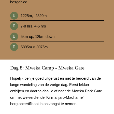
bosgebied.
1225m, -2820m
7-8 hrs, 4-6 hrs
5km up, 12km down
5895m > 3075m
Dag 8: Mweka Camp - Mweka Gate
Hopelijk ben je goed uitgerust en niet te beroerd van de
lange wandeling van de vorige dag. Eerst lekker
ontbijten en daarna daal je af naar de Mweka Park Gate
om het welverdiende ‘Kilimanjaro-Machame’
bergtopcertificaat in ontvangst te nemen.