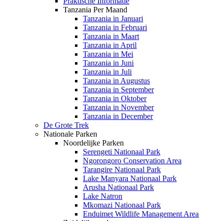
Praktische Informatie
Tanzania Per Maand
Tanzania in Januari
Tanzania in Februari
Tanzania in Maart
Tanzania in April
Tanzania in Mei
Tanzania in Juni
Tanzania in Juli
Tanzania in Augustus
Tanzania in September
Tanzania in Oktober
Tanzania in November
Tanzania in December
De Grote Trek
Nationale Parken
Noordelijke Parken
Serengeti Nationaal Park
Ngorongoro Conservation Area
Tarangire Nationaal Park
Lake Manyara Nationaal Park
Arusha Nationaal Park
Lake Natron
Mkomazi Nationaal Park
Enduimet Wildlife Management Area