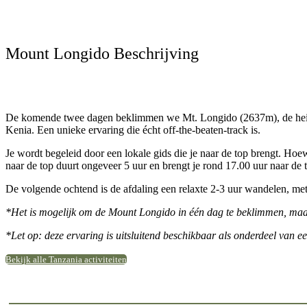
Mount Longido Beschrijving
De komende twee dagen beklimmen we Mt. Longido (2637m), de heilige 
Kenia. Een unieke ervaring die écht off-the-beaten-track is.
Je wordt begeleid door een lokale gids die je naar de top brengt. Hoewe
naar de top duurt ongeveer 5 uur en brengt je rond 17.00 uur naar d
De volgende ochtend is de afdaling een relaxte 2-3 uur wandelen, met
*Het is mogelijk om de Mount Longido in één dag te beklimmen, maar
*Let op: deze ervaring is uitsluitend beschikbaar als onderdeel van e
Bekijk alle Tanzania activiteiten