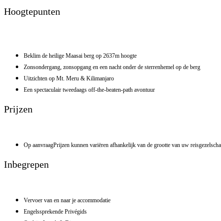
Hoogtepunten
Beklim de heilige Maasai berg op 2637m hoogte
Zonsondergang, zonsopgang en een nacht onder de sterrenhemel op de berg
Uitzichten op Mt. Meru & Kilimanjaro
Een spectaculair tweedaags off-the-beaten-path avontuur
Prijzen
Op aanvraag
Prijzen kunnen variëren afhankelijk van de grootte van uw reisgezelsch
Inbegrepen
Vervoer van en naar je accommodatie
Engelssprekende Privégids