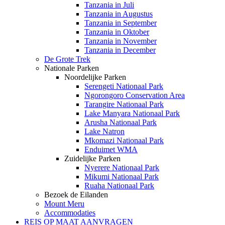
Tanzania in Juli
Tanzania in Augustus
Tanzania in September
Tanzania in Oktober
Tanzania in November
Tanzania in December
De Grote Trek
Nationale Parken
Noordelijke Parken
Serengeti Nationaal Park
Ngorongoro Conservation Area
Tarangire Nationaal Park
Lake Manyara Nationaal Park
Arusha Nationaal Park
Lake Natron
Mkomazi Nationaal Park
Enduimet WMA
Zuidelijke Parken
Nyerere Nationaal Park
Mikumi Nationaal Park
Ruaha Nationaal Park
Bezoek de Eilanden
Mount Meru
Accommodaties
REIS OP MAAT AANVRAGEN