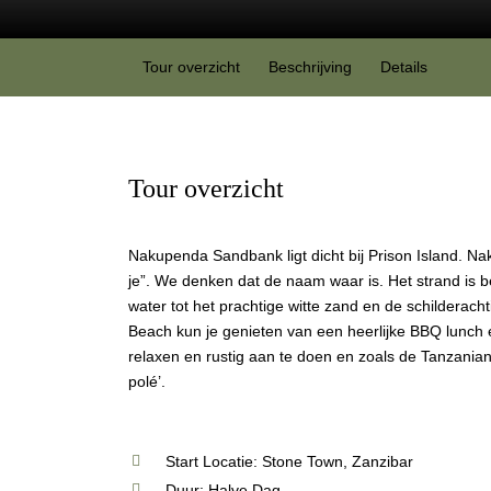
Tour overzicht
Beschrijving
Details
Tour overzicht
Nakupenda Sandbank ligt dicht bij Prison Island. N
je”. We denken dat de naam waar is. Het strand is 
water tot het prachtige witte zand en de schildera
Beach kun je genieten van een heerlijke BBQ lunch 
relaxen en rustig aan te doen en zoals de Tanzania
polé’.
Start Locatie: Stone Town, Zanzibar
Duur: Halve Dag