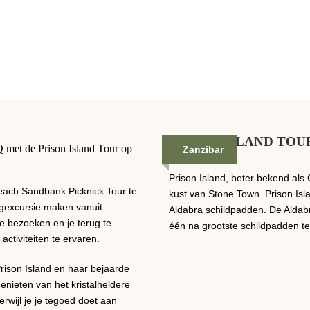
PRISON ISLAND TOU
et de Prison Island Tour op
Zanzibar
Prison Island, beter bekend als
each Sandbank Picknick Tour te
kust van Stone Town. Prison Is
agexcursie maken vanuit
Aldabra schildpadden. De Aldabr
e bezoeken en je terug te
één na grootste schildpadden te
activiteiten te ervaren.
rison Island en haar bejaarde
ieten van het kristalheldere
rwijl je je tegoed doet aan