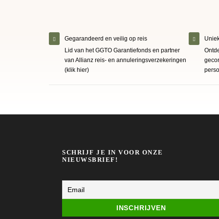
Gegarandeerd en veilig op reis
Uniek
Lid van het GGTO Garantiefonds en partner
Ontde
van Allianz reis- en annuleringsverzekeringen
gecon
(klik hier)
perso
SCHRIJF JE IN VOOR ONZE
NIEUWSBRIEF!