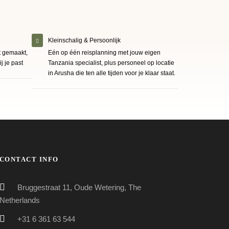
Kleinschalig & Persoonlijk
t gemaakt,
Eén op één reisplanning met jouw eigen
ij je past
Tanzania specialist, plus personeel op locatie
in Arusha die ten alle tijden voor je klaar staat.
CONTACT INFO
Bruggestraat 11, Oude Wetering, The
Netherlands
+31 6 361 63 544