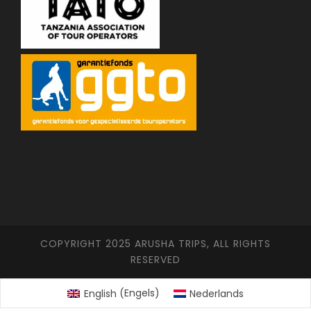
COPYRIGHT 2025 ARUSHA TRIPS, ALL RIGHTS
RESERVED
English
(
Engels
)
Nederlands