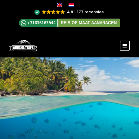
4.9
177 recensies
+31636163544
REIS OP MAAT AANVRAGEN