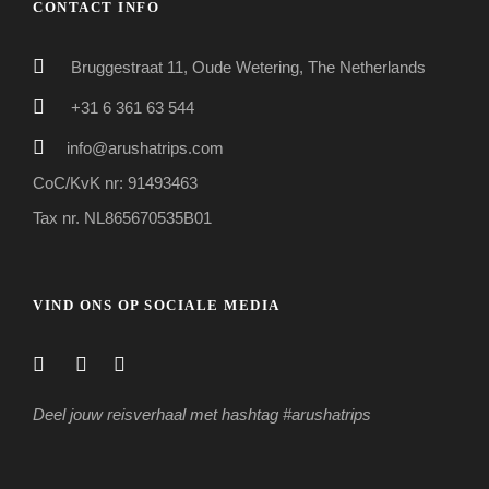
CONTACT INFO
Bruggestraat 11, Oude Wetering, The Netherlands
+31 6 361 63 544
info@arushatrips.com
CoC/KvK nr: 91493463
Tax nr. NL865670535B01
VIND ONS OP SOCIALE MEDIA
Deel jouw reisverhaal met hashtag #arushatrips