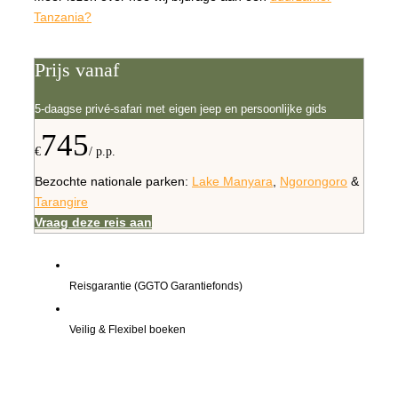
Tanzania?
Prijs vanaf
5-daagse privé-safari met eigen jeep en persoonlijke gids
745
€
/ p.p.
Bezochte nationale parken:
Lake Manyara
,
Ngorongoro
&
Tarangire
Vraag deze reis aan
Reisgarantie (GGTO Garantiefonds)
Veilig & Flexibel boeken