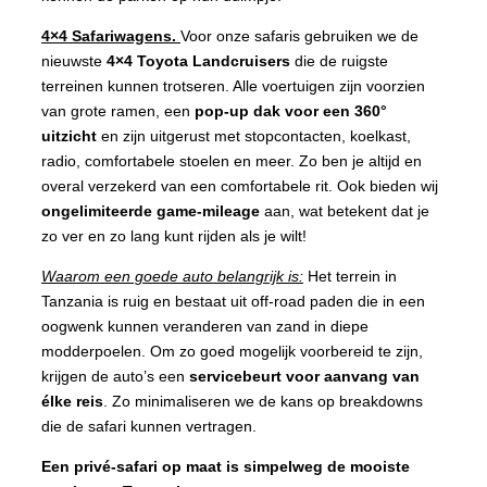
4×4 Safariwagens.
Voor onze safaris gebruiken we de
nieuwste
4×4 Toyota Landcruisers
die de ruigste
terreinen kunnen trotseren. Alle voertuigen zijn voorzien
van grote ramen, een
pop-up dak voor een 360°
uitzicht
en zijn uitgerust met stopcontacten, koelkast,
radio, comfortabele stoelen en meer. Zo ben je altijd en
overal verzekerd van een comfortabele rit. Ook bieden wij
ongelimiteerde game-mileage
aan, wat betekent dat je
zo ver en zo lang kunt rijden als je wilt!
Waarom een goede auto belangrijk is:
Het terrein in
Tanzania is ruig en bestaat uit off-road paden die in een
oogwenk kunnen veranderen van zand in diepe
modderpoelen. Om zo goed mogelijk voorbereid te zijn,
krijgen de auto’s een
servicebeurt voor aanvang van
élke reis
. Zo minimaliseren we de kans op breakdowns
die de safari kunnen vertragen.
Een privé-safari op maat is simpelweg de mooiste