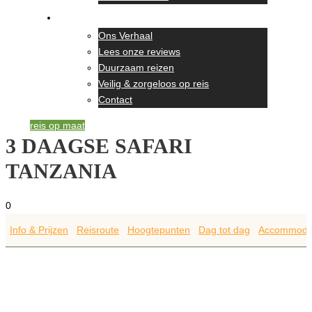
Over ons
Ons Verhaal
Lees onze reviews
Duurzaam reizen
Veilig & zorgeloos op reis
Contact
reis op maat
3 DAAGSE SAFARI
TANZANIA
0
Info & Prijzen
Reisroute
Hoogtepunten
Dag tot dag
Accommoda