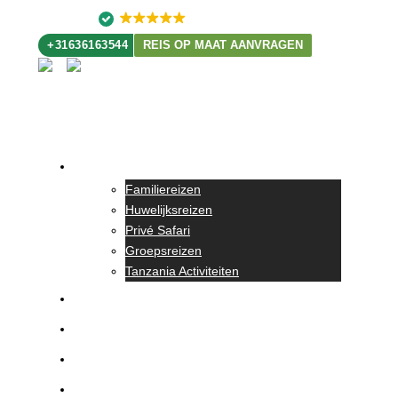
4.9
178 recensies
+31636163544
REIS OP MAAT AANVRAGEN
Alle Reizen
Familiereizen
Huwelijksreizen
Privé Safari
Groepsreizen
Tanzania Activiteiten
Safari
Kilimanjaro
Zanzibar
Tanzania