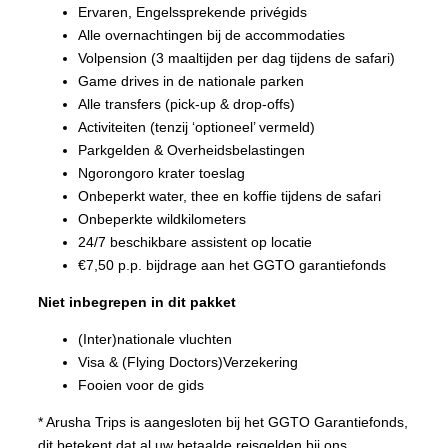
Ervaren, Engelssprekende privégids
Alle overnachtingen bij de accommodaties
Volpension (3 maaltijden per dag tijdens de safari)
Game drives in de nationale parken
Alle transfers (pick-up & drop-offs)
Activiteiten (tenzij ‘optioneel’ vermeld)
Parkgelden & Overheidsbelastingen
Ngorongoro krater toeslag
Onbeperkt water, thee en koffie tijdens de safari
Onbeperkte wildkilometers
24/7 beschikbare assistent op locatie
€7,50 p.p. bijdrage aan het GGTO garantiefonds
Niet inbegrepen in dit pakket
(Inter)nationale vluchten
Visa & (Flying Doctors)Verzekering
Fooien voor de gids
* Arusha Trips is aangesloten bij het GGTO Garantiefonds,
dit betekent dat al uw betaalde reisgelden bij ons