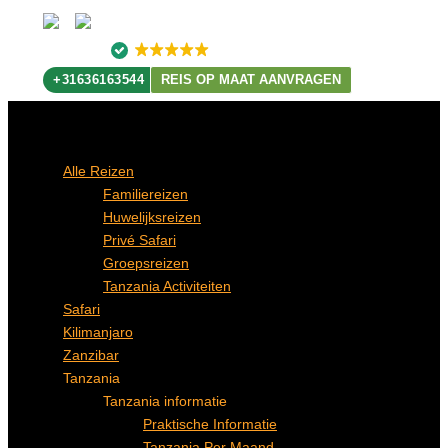
4.9
178 recensies
+31636163544
REIS OP MAAT AANVRAGEN
Alle Reizen
Familiereizen
Huwelijksreizen
Privé Safari
Groepsreizen
Tanzania Activiteiten
Safari
Kilimanjaro
Zanzibar
Tanzania
Tanzania informatie
Praktische Informatie
Tanzania Per Maand