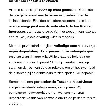
manier om Tanzania te ervaren.
Al onze safari’s zijn
100% op maat gemaakt
. Dit betekent
dat we gepersonaliseerde reizen aanbieden tot in de
kleinste details. Elke dag en iedere accommodatie kan
worden
aangepast aan de individuele behoeften en
interesses van jouw groep
. Van het toppunt van luxe tot
een rauwe, lokale ervaring. Alles is mogelijk.
Met een privé safari heb jij de
volledige controle over je
eigen dagindeling
. Jouw
persoonlijke safarigids
gaat
en staat waar jij maar wilt. Wil je graag de hele dag op
zoek naar die éne luipaard? Of wil je vandaag kort op
safari en de rest van de dag relaxen, om bij het zwembad
de olifanten bij de drinkplaats te zien spelen? Jij bepaalt!
Samen met een
professionele
Tanzania reisadviseur
stel je jouw ideale safari samen, één op één. Wij
combineren jouw voorkeuren en wensen met onze
uitgebreide kennis van Tanzania om zo de perfecte reis te
creëren.