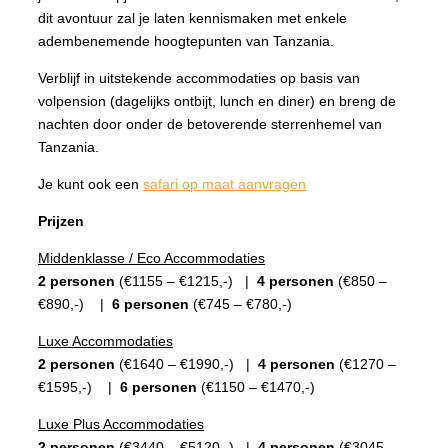
dit avontuur zal je laten kennismaken met enkele
adembenemende hoogtepunten van Tanzania.
Verblijf in uitstekende accommodaties op basis van
volpension (dagelijks ontbijt, lunch en diner) en breng de
nachten door onder de betoverende sterrenhemel van
Tanzania.
Je kunt ook een
safari op maat aanvragen
Prijzen
Middenklasse / Eco Accommodaties
2 personen
(€1155 – €1215,-) |
4 personen
(€850 –
€890,-) |
6 personen
(€745 – €780,-)
Luxe Accommodaties
2 personen
(€1640 – €1990,-) |
4 personen
(€1270 –
€1595,-) |
6 personen
(€1150 – €1470,-)
Luxe Plus Accommodaties
2 personen
(€3440 – €5120,-) |
4 personen
(€3045 –