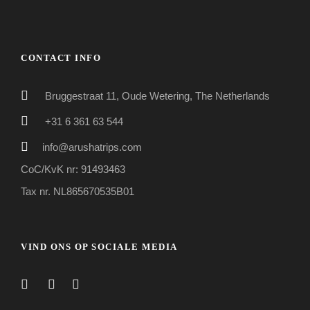
CONTACT INFO
Bruggestraat 11, Oude Wetering, The Netherlands
+31 6 361 63 544
info@arushatrips.com
CoC/KvK nr: 91493463
Tax nr. NL865670535B01
VIND ONS OP SOCIALE MEDIA