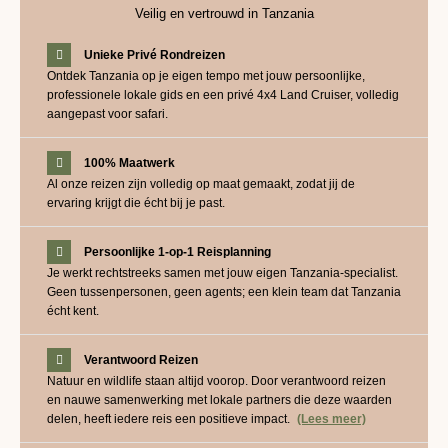
Veilig en vertrouwd in Tanzania
Unieke Privé Rondreizen
Ontdek Tanzania op je eigen tempo met jouw persoonlijke,
professionele lokale gids en een privé 4x4 Land Cruiser, volledig
aangepast voor safari.
100% Maatwerk
Al onze reizen zijn volledig op maat gemaakt, zodat jij de
ervaring krijgt die écht bij je past.
Persoonlijke 1-op-1 Reisplanning
Je werkt rechtstreeks samen met jouw eigen Tanzania-specialist.
Geen tussenpersonen, geen agents; een klein team dat Tanzania
écht kent.
Verantwoord Reizen
Natuur en wildlife staan altijd voorop. Door verantwoord reizen
en nauwe samenwerking met lokale partners die deze waarden
delen, heeft iedere reis een positieve impact.
(Lees meer)