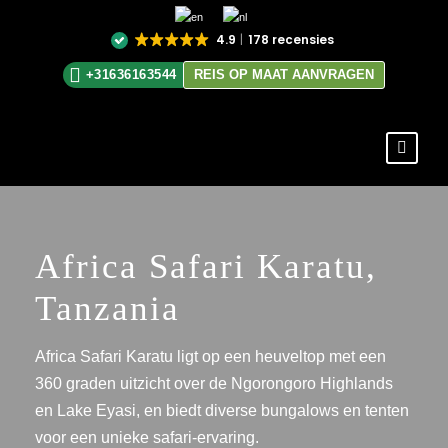
4.9
178 recensies
+31636163544
REIS OP MAAT AANVRAGEN
Africa Safari Karatu,
Tanzania
Africa Safari Karatu ligt op een heuveltop met een
360 graden uitzicht over de Ngorongoro Highlands
en Lake Eyasi, en biedt diverse bungalows en tenten
voor een unieke safari-ervaring.