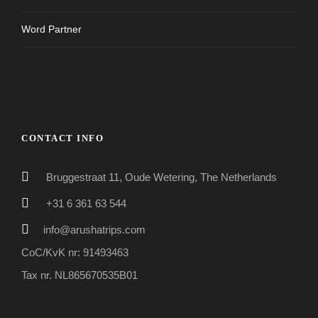
Word Partner
CONTACT INFO
Bruggestraat 11, Oude Wetering, The Netherlands
+31 6 361 63 544
info@arushatrips.com
CoC/KvK nr: 91493463
Tax nr. NL865670535B01