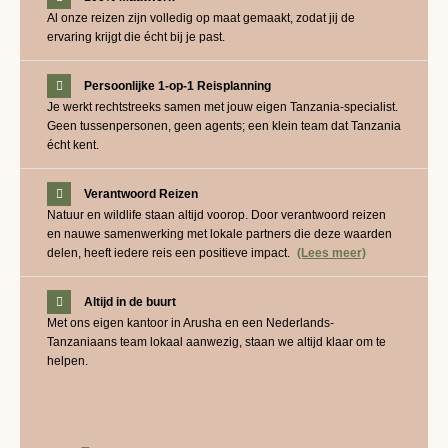
Al onze reizen zijn volledig op maat gemaakt, zodat jij de
ervaring krijgt die écht bij je past.
Persoonlijke 1-op-1 Reisplanning
Je werkt rechtstreeks samen met jouw eigen Tanzania-specialist.
Geen tussenpersonen, geen agents; een klein team dat Tanzania
écht kent.
Verantwoord Reizen
Natuur en wildlife staan altijd voorop. Door verantwoord reizen
en nauwe samenwerking met lokale partners die deze waarden
delen, heeft iedere reis een positieve impact.
(Lees meer)
Altijd in de buurt
Met ons eigen kantoor in Arusha en een Nederlands-
Tanzaniaans team lokaal aanwezig, staan we altijd klaar om te
helpen.