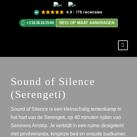
4.9
175 recensies
+31636163544
REIS OP MAAT AANVRAGEN
Sound of Silence
(Serengeti)
Sound of Silence is een kleinschalig tentenkamp in
het hart van de Serengeti, op 40 minuten rijden van
Seronera Airstrip. Je verblijft in een ruime designtent
met privéveranda, kingsize bed en ensuite badkamer.